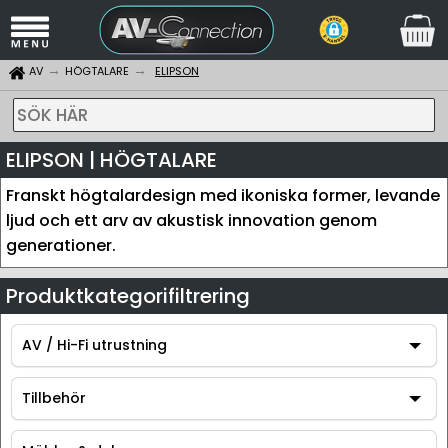
AV
HÖGTALARE
ELIPSON
SÖK HÄR
ELIPSON | HÖGTALARE
Franskt högtalardesign med ikoniska former, levande
ljud och ett arv av akustisk innovation genom
generationer.
Produktkategorifiltrering
AV / Hi-Fi utrustning
AV / Hi-Fi utrustning
Tillbehör