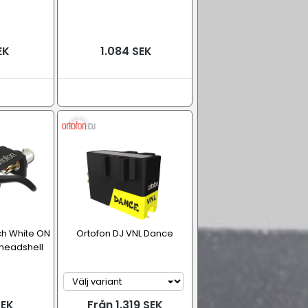
EK
1.084 SEK
ch White ON
Ortofon DJ VNL Dance
 headshell
SEK
Från 1.319 SEK