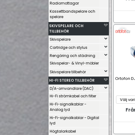
Radiomottagar
Kassettbandspelare och
spelare
SKIVSPELARE OCH
TILLBEHÖR
Skivspelare
Cartridge och stylus
Rengöring och städning
Skivspelar- & Vinyl-möbler
Skivspelare tillbehör
Ortofon D
HI-FI STEREO TILLBEHÖR
D/A-omvandlare (DAC)
Hi-Fi strömkabel och filter
Hi-Fi-signalkablar -
Frå
Analog lyd
Hi-Fi-signalkablar - Digital
lyd
Högtalarkabel