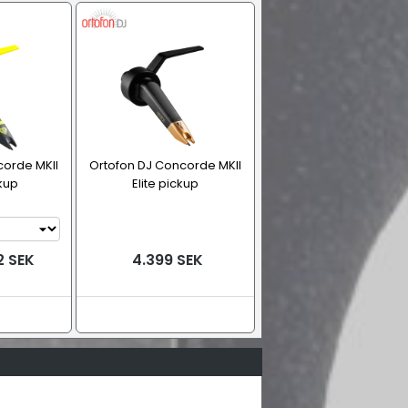
corde MKII
Ortofon DJ Concorde MKII
kup
Elite pickup
2 SEK
4.399 SEK