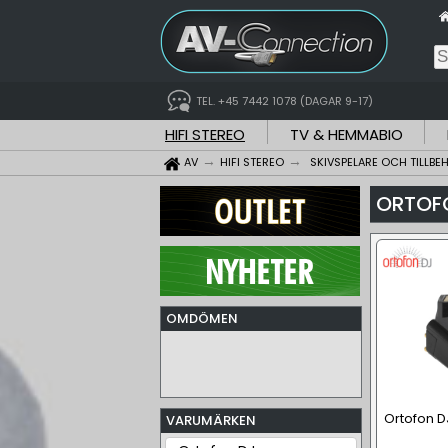
TEL. +45 7442 1078 (DAGAR 9-17)
HIFI STEREO
TV & HEMMABIO
AV
HIFI STEREO
SKIVSPELARE OCH TILLBE
ORTOF
OMDÖMEN
Ortofon D
VARUMÄRKEN