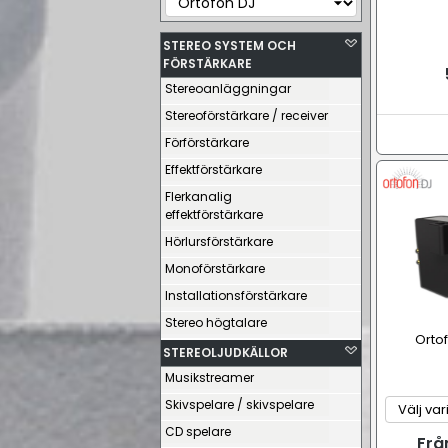
STEREO SYSTEM OCH
FÖRSTÄRKARE
Stereoanläggningar
Stereoförstärkare / receiver
Förförstärkare
Effektförstärkare
Flerkanalig
effektförstärkare
Hörlursförstärkare
Monoförstärkare
Installationsförstärkare
Stereo högtalare
Ortof
STEREOLJUDKÄLLOR
Musikstreamer
Skivspelare / skivspelare
CD spelare
Frå