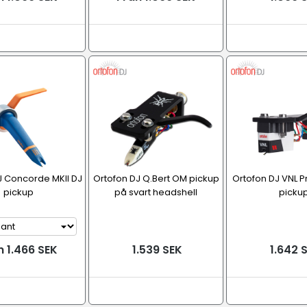
J Concorde MKII DJ
Ortofon DJ Q.Bert OM pickup
Ortofon DJ VNL 
pickup
på svart headshell
picku
n 1.466 SEK
1.539 SEK
1.642 