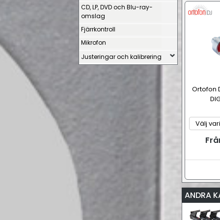
CD, LP, DVD och Blu-ray-
omslag
Fjärrkontroll
Mikrofon
Justeringar och kalibrering
Ortofon 
DIG
Frå
ANDRA K