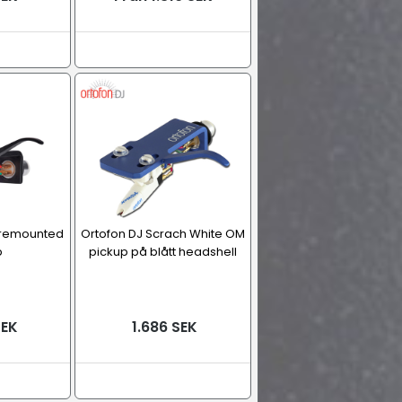
Premounted
Ortofon DJ Scrach White OM
p
pickup på blått headshell
SEK
1.686 SEK