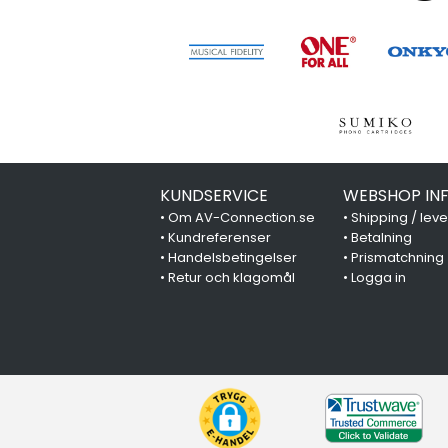
KUNDSERVICE
WEBSHOP IN
•
Om AV-Connection.se
•
Shipping / lev
•
Kundreferenser
•
Betalning
•
Handelsbetingelser
•
Prismatchning
•
Retur och klagomål
•
Logga in