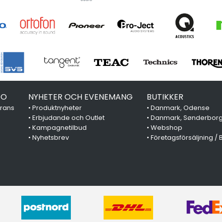
FO
NYHETER OCH EVENEMANG
BUTIKKER
erans
•
Produktnyheter
•
Danmark, Odense
•
Erbjudande och Outlet
•
Danmark, Sønderbor
•
Kampagnetilbud
•
Webshop
•
Nyhetsbrev
•
Företagsförsäljning / 