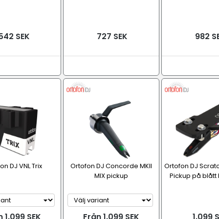
542 SEK
727 SEK
982 S
on DJ VNL Trix
Ortofon DJ Concorde MKII
Ortofon DJ Scrat
MIX pickup
Pickup på blått
n 1.099 SEK
Från 1.099 SEK
1.099 