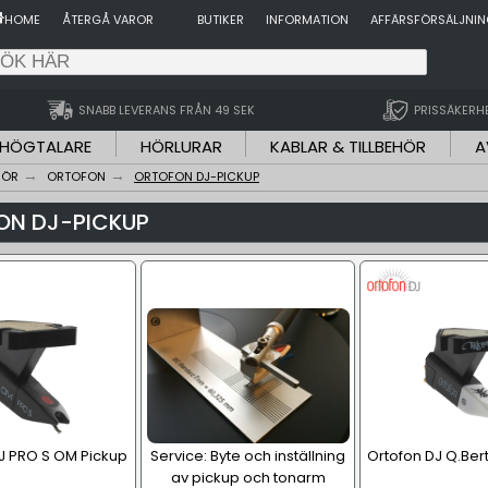
HOME
ÅTERGÅ VAROR
BUTIKER
INFORMATION
AFFÄRSFÖRSÄLJNI
SNABB LEVERANS FRÅN 49 SEK
PRISSÄKERH
HÖGTALARE
HÖRLURAR
KABLAR & TILLBEHÖR
A
HÖR
ORTOFON
ORTOFON DJ-PICKUP
ON DJ-PICKUP
J PRO S OM Pickup
Service: Byte och inställning
Ortofon DJ Q.Ber
av pickup och tonarm