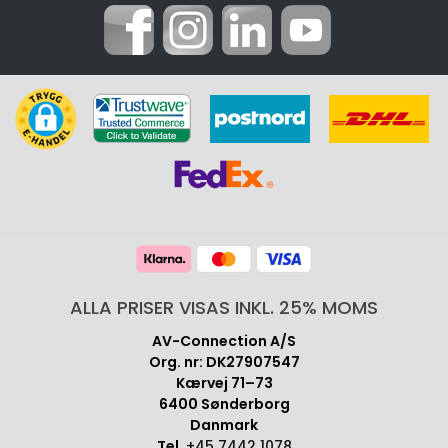
ALLA PRISER VISAS INKL. 25% MOMS
AV-Connection A/S
Org. nr: DK27907547
Kærvej 71–73
6400 Sønderborg
Danmark
Tel.
+45 7442 1078