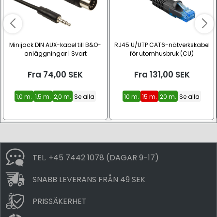
Minijack DIN AUX-kabel till B&O-
RJ45 U/UTP CAT6-nätverkskabel
anläggningar | Svart
för utomhusbruk (CU)
Fra
74,00
SEK
Fra
131,00
SEK
1,0 m.
1,5 m.
2,0 m.
Se alla
10 m.
15 m.
20 m.
Se alla
TEL. +45 7442 1078 (DAGAR 9-17)
SNABB LEVERANS FRÅN 49 SEK
PRISSÄKERHET