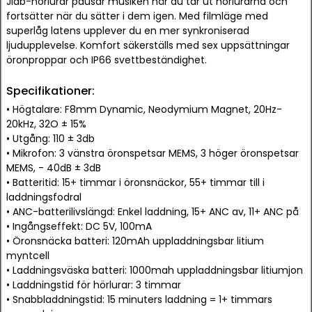
Jlab-hörlurar pausar musiken när du tar ut hörlurarna och
fortsätter när du sätter i dem igen. Med filmläge med
superlåg latens upplever du en mer synkroniserad
ljudupplevelse. Komfort säkerställs med sex uppsättningar
öronproppar och IP66 svettbeständighet.
Specifikationer:
• Högtalare: F8mm Dynamic, Neodymium Magnet, 20Hz-
20kHz, 32O ± 15%
• Utgång: 110 ± 3db
• Mikrofon: 3 vänstra öronspetsar MEMS, 3 höger öronspetsar
MEMS, - 40dB ± 3dB
• Batteritid: 15+ timmar i öronsnäckor, 55+ timmar till i
laddningsfodral
• ANC-batterilivslängd: Enkel laddning, 15+ ANC av, 11+ ANC på
• Ingångseffekt: DC 5V, 100mA
• Öronsnäcka batteri: 120mAh uppladdningsbar litium
myntcell
• Laddningsväska batteri: 1000mah uppladdningsbar litiumjon
• Laddningstid för hörlurar: 3 timmar
• Snabbladdningstid: 15 minuters laddning = 1+ timmars