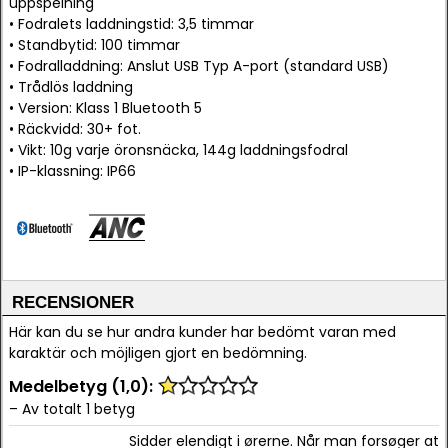
uppspelning
• Fodralets laddningstid: 3,5 timmar
• Standbytid: 100 timmar
• Fodralladdning: Anslut USB Typ A-port (standard USB)
• Trådlös laddning
• Version: Klass 1 Bluetooth 5
• Räckvidd: 30+ fot.
• Vikt: 10g varje öronsnäcka, 144g laddningsfodral
• IP-klassning: IP66
RECENSIONER
Här kan du se hur andra kunder har bedömt varan med
karaktär och möjligen gjort en bedömning.
Medelbetyg (1,0):
– Av totalt 1 betyg
Sidder elendigt i ørerne. Når man forsøger at