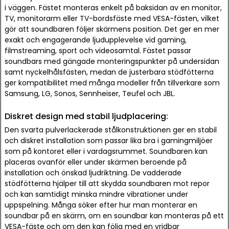
i väggen. Fästet monteras enkelt på baksidan av en monitor,
TV, monitorarm eller TV-bordsfäste med VESA-fästen, vilket
gör att soundbaren följer skärmens position. Det ger en mer
exakt och engagerande ljudupplevelse vid gaming,
filmstreaming, sport och videosamtal. Fästet passar
soundbars med gängade monteringspunkter på undersidan
samt nyckelhålsfästen, medan de justerbara stödfötterna
ger kompatibilitet med många modeller från tillverkare som
Samsung, LG, Sonos, Sennheiser, Teufel och JBL.
Diskret design med stabil ljudplacering:
Den svarta pulverlackerade stålkonstruktionen ger en stabil
och diskret installation som passar lika bra i gamingmiljöer
som på kontoret eller i vardagsrummet. Soundbaren kan
placeras ovanför eller under skärmen beroende på
installation och önskad ljudriktning. De vadderade
stödfötterna hjälper till att skydda soundbaren mot repor
och kan samtidigt minska mindre vibrationer under
uppspelning. Många söker efter hur man monterar en
soundbar på en skärm, om en soundbar kan monteras på ett
VESA-fäste och om den kan följa med en vridbar