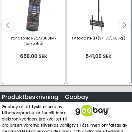
Panasonic N2QAYB001147
TV takfäste (L) (37–75", 50 kg.)
fjärrkontroll
658,00
SEK
541,00
SEK
Produktbeskrivning - Goobay
Goobay är ett tyskt märke av
tillbehörsprodukter för allt inom
elektronikvärlden. Bra kvalitet till
bra priser! Varorna tillverkas vanligtvis i öst, men omfattas av
de strikta EU-kraven och designas och godkänns i Tyskland.