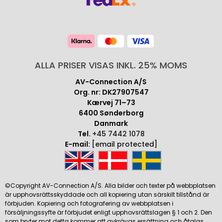
ALLA PRISER VISAS INKL. 25% MOMS
AV-Connection A/S
Org. nr: DK27907547
Kærvej 71–73
6400 Sønderborg
Danmark
Tel.
+45 7442 1078
E-mail:
[email protected]
©Copyright AV-Connection A/S. Alla bilder och texter på webbplatsen
är upphovsrättsskyddade och all kopiering utan särskilt tillstånd är
förbjuden. Kopiering och fotografering av webbplatsen i
försäljningssyfte är förbjudet enligt upphovsrättslagen § 1 och 2. Den
som bryter mot detta kommer att avkrävas ersättning och åtalas