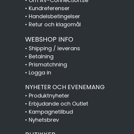
•
Om AV-Connection.se
•
Kundreferenser
•
Handelsbetingelser
•
Retur och klagomål
WEBSHOP INFO
•
Shipping / leverans
•
Betalning
•
Prismatchning
•
Logga in
NYHETER OCH EVENEMANG
•
Produktnyheter
•
Erbjudande och Outlet
•
Kampagnetilbud
•
Nyhetsbrev