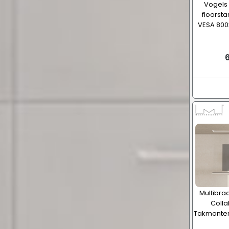
Vogels 
floorsta
VESA 800x
6
Multibra
Collab
Takmontera