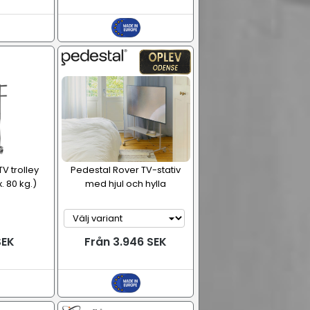
V trolley
Pedestal Rover TV-stativ
. 80 kg.)
med hjul och hylla
SEK
Från 3.946 SEK