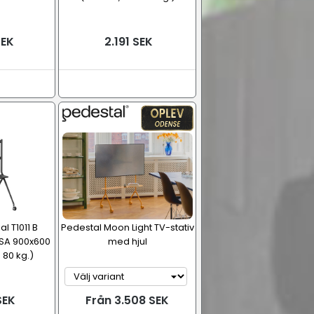
SEK
2.191 SEK
l T1011 B
Pedestal Moon Light TV-stativ
ESA 900x600
med hjul
 80 kg.)
SEK
Från 3.508 SEK