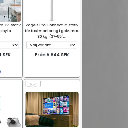
o TV-stativ
Vogels Pro Connect-it-stativ
 hylla
för fast montering i golv, max
80 kg. (37-55",...
1 SEK
Från 5.844 SEK