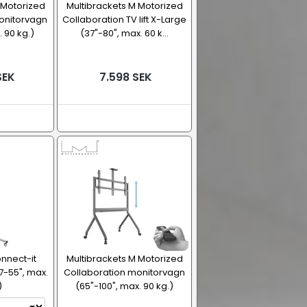
 Motorized
Multibrackets M Motorized
onitorvagn
Collaboration TV lift X-Large
 90 kg.)
(37"-80", max. 60 k...
SEK
7.598 SEK
nnect-it
Multibrackets M Motorized
37-55", max.
Collaboration monitorvagn
)
(65"-100", max. 90 kg.)