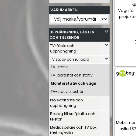
VARUMÄRKEN
Vagn för
projekto
UPPHÄNGNING, FÄSTEN
OCH TILLBEHÖR
TV-fäste och
upphängning
TV stativ och rullbord
TV-stativ
TV-bordsfot och stativ
Monitorstativ och vagn
TV-stativ tillbehör
Projektorfäste och
upphängning
Beslag till surfplatta och
telefon
Mobil mo
Mediaspelare och TV box
hylla (3
fästen/hylla