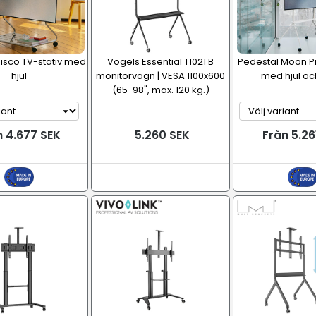
isco TV-stativ med
Vogels Essential T1021 B
Pedestal Moon Pr
hjul
monitorvagn | VESA 1100x600
med hjul och
(65-98", max. 120 kg.)
n 4.677 SEK
5.260 SEK
Från 5.26