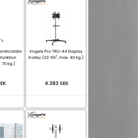
onitorstativ
Vogels Pro TRL1-44 Display
funktion
trolley (32-55", max. 40 kg.)
 70 kg.)
SEK
4.383 SEK