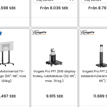
.598 SEK
Från 8.036 SEK
Från 8.76
Motoriserad TV-
Vogels Pro PFT 2515 display
Vogels Pro PFT 
gn (55"-98", max
trolley, rullstativbas (32-65",
bildskärm/skärm
120kg)
max. 70 kg.)
65")
.497 SEK
9.915 SEK
11.689 