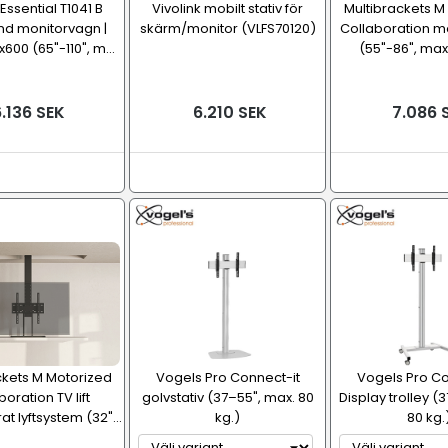
Essential T1041 B
Vivolink mobilt stativ för
Multibrackets M
nd monitorvagn |
skärm/monitor (VLFS70120)
Collaboration m
600 (65"-110", m...
(55"-86", max.
.136 SEK
6.210 SEK
7.086 
ckets M Motorized
Vogels Pro Connect-it
Vogels Pro Co
oration TV lift
golvstativ (37–55", max. 80
Display trolley (
t lyftsystem (32"...
kg.)
80 kg.