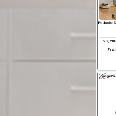
Pedestal D
Frå