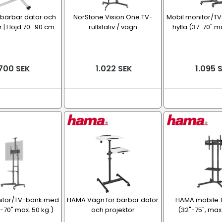
 bärbar dator och
NorStone Vision One TV-
Mobil monitor/T
r | Höjd 70–90 cm
rullstativ / vagn
hylla (37-70" ma
700 SEK
1.022 SEK
1.095 
nitor/TV-bänk med
HAMA Vagn för bärbar dator
HAMA mobile T
7-70" max. 50 kg.)
och projektor
(32"-75", max.