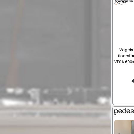
Vogels 
floorsta
VESA 600x4
4