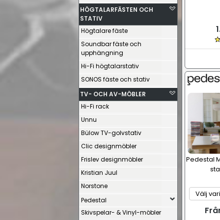
HÖGTALARFÄSTEN OCH
STATIV
1
Högtalare fäste
Soundbar fäste och
upphängning
Hi-Fi högtalarstativ
SONOS fäste och stativ
TV- OCH AV-MÖBLER
Hi-Fi rack
Unnu
Bülow TV-golvstativ
Clic designmöbler
Pedestal M
Frislev designmöbler
sta
Kristian Juul
Norstone
Pedestal
Frå
Skivspelar- & Vinyl-möbler