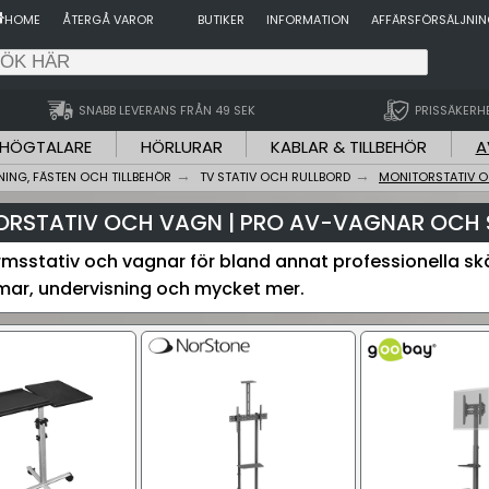
HOME
ÅTERGÅ VAROR
BUTIKER
INFORMATION
AFFÄRSFÖRSÄLJNI
SNABB LEVERANS FRÅN 49 SEK
PRISSÄKERH
HÖGTALARE
HÖRLURAR
KABLAR & TILLBEHÖR
A
ING, FÄSTEN OCH TILLBEHÖR
TV STATIV OCH RULLBORD
MONITORSTATIV 
RSTATIV OCH VAGN | PRO AV-VAGNAR OCH 
rmsstativ och vagnar för bland annat professionella sk
mar, undervisning och mycket mer.