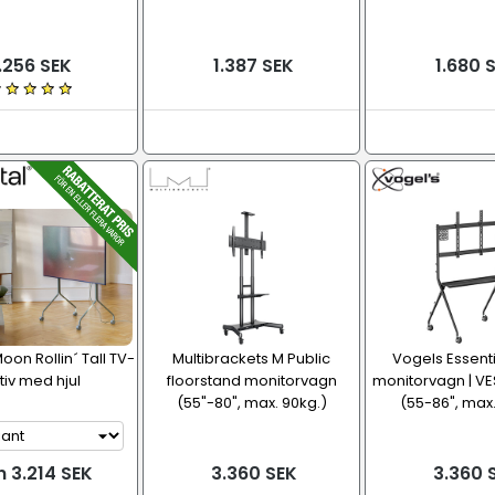
.256 SEK
1.387 SEK
1.680 
oon Rollin´ Tall TV-
Multibrackets M Public
Vogels Essentia
tiv med hjul
floorstand monitorvagn
monitorvagn | V
(55"-80", max. 90kg.)
(55-86", max.
n 3.214 SEK
3.360 SEK
3.360 