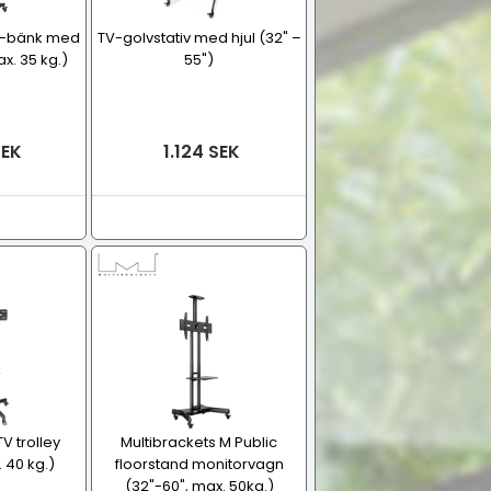
V-bänk med
TV-golvstativ med hjul (32" –
x. 35 kg.)
55")
SEK
1.124 SEK
V trolley
Multibrackets M Public
 40 kg.)
floorstand monitorvagn
(32"-60", max. 50kg.)