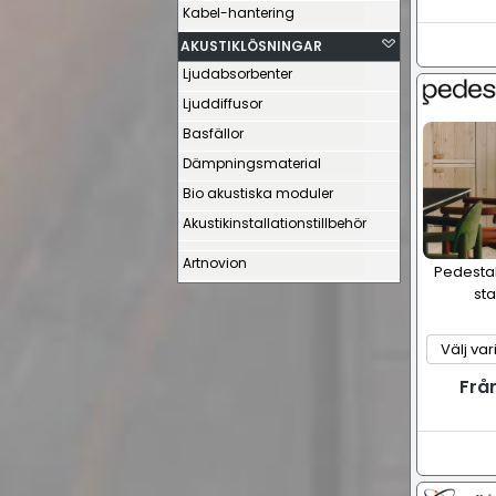
Kabel-hantering
AKUSTIKLÖSNINGAR
Ljudabsorbenter
Ljuddiffusor
Basfällor
Dämpningsmaterial
Bio akustiska moduler
Akustikinstallationstillbehör
Artnovion
Pedestal
sta
Frå