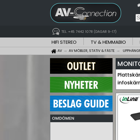
TEL. +45 7442 1078 (DAGAR 9-17)
HIFI STEREO
TV & HEMMABIO
AV
AV MÖBLER, STATIV & FÄSTE
UPPHÄNGN
MONITO
Plattskä
infoskär
OMDÖMEN