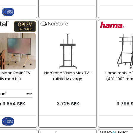
 Moon Rollin´ TV-
NorStone Vision Max TV-
Hama mobile T
tiv med hjul
rullstativ / vagn
(49"-100", max
n 3.654 SEK
3.725 SEK
3.798 