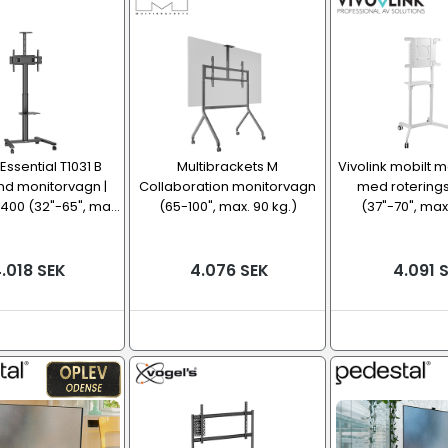
Essential T1031 B
Multibrackets M
Vivolink mobilt m
nd monitorvagn |
Collaboration monitorvagn
med roterings
00 (32"-65", ma...
(65-100", max. 90 kg.)
(37"-70", max.
.018 SEK
4.076 SEK
4.091 