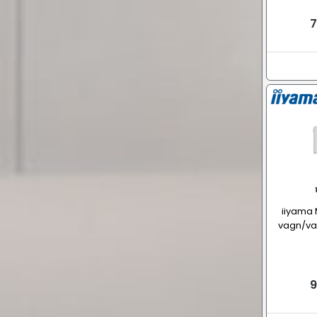
7
iiyama 
vagn/va
9