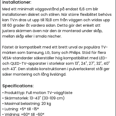
installationer:
Med ett minimalt väggavstånd på endast 6,6 cm blir
installationen diskret och stilren. När större flexibilitet behövs
kan TV:n dras ut upp till 19,8 cm från väggen och vridas upp
till 60 grader åt vardera sidan. Detta gör det enkelt att
justera skärmen även när den är monterad under skåp,
mellan skåp eller i smala nischer.
Fästet är kompatibelt med ett brett urval av populära TV-
märken som Samsung, LG, Sony och Philips. Stöd för flera
VESA-standarder säkerställer hög kompatibilitet med LED-
och QLED-TV-apparater i storlekar som 13", 24", 27", 32", 40"
och 43". Den stabila konstruktionen i pulverlackerat stål ger
säker montering och lång livslängd.
Specifications:
• Produkttyp: Full motion TV-väggfäste
• Skärmstorlek: 13-43" (33-109 cm)
• Maximal belastning: 20 kg
• Lutning: +5° till -15°
• Vridning: +60° till -60°