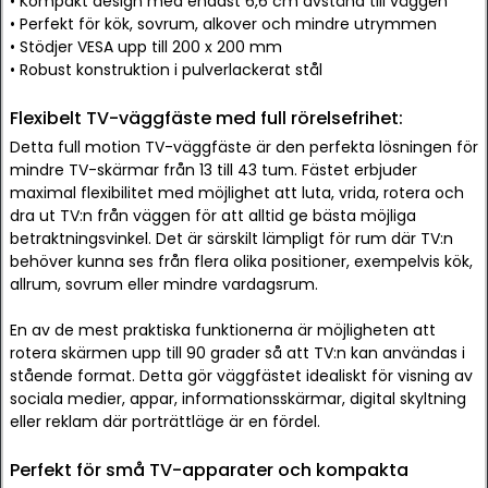
• Kompakt design med endast 6,6 cm avstånd till väggen
• Perfekt för kök, sovrum, alkover och mindre utrymmen
• Stödjer VESA upp till 200 x 200 mm
• Robust konstruktion i pulverlackerat stål
Flexibelt TV-väggfäste med full rörelsefrihet:
Detta full motion TV-väggfäste är den perfekta lösningen för
mindre TV-skärmar från 13 till 43 tum. Fästet erbjuder
maximal flexibilitet med möjlighet att luta, vrida, rotera och
dra ut TV:n från väggen för att alltid ge bästa möjliga
betraktningsvinkel. Det är särskilt lämpligt för rum där TV:n
behöver kunna ses från flera olika positioner, exempelvis kök,
allrum, sovrum eller mindre vardagsrum.
En av de mest praktiska funktionerna är möjligheten att
rotera skärmen upp till 90 grader så att TV:n kan användas i
stående format. Detta gör väggfästet idealiskt för visning av
sociala medier, appar, informationsskärmar, digital skyltning
eller reklam där porträttläge är en fördel.
Perfekt för små TV-apparater och kompakta