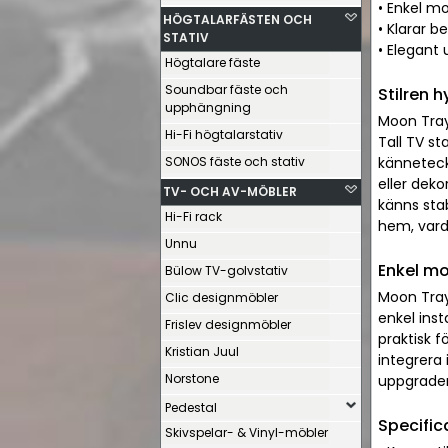
• Enkel m
HÖGTALARFÄSTEN OCH
• Klarar be
STATIV
• Elegant 
Högtalare fäste
Soundbar fäste och
Stilren h
upphängning
Moon Tray 
Hi-Fi högtalarstativ
Tall TV st
SONOS fäste och stativ
känneteckn
eller deko
TV- OCH AV-MÖBLER
känns stab
Hi-Fi rack
hem, var
Unnu
Enkel mo
Bülow TV-golvstativ
Moon Tray
Clic designmöbler
enkel inst
Frislev designmöbler
praktisk 
Kristian Juul
integrera 
Norstone
uppgraderi
Pedestal
Specific
Skivspelar- & Vinyl-möbler