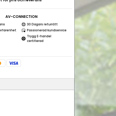
t för pris och leverans
AV-CONNECTION
ans
30 Dagars returrätt
erfarenhet
Passionerad kundservice
Trygg E-handel
certifierad