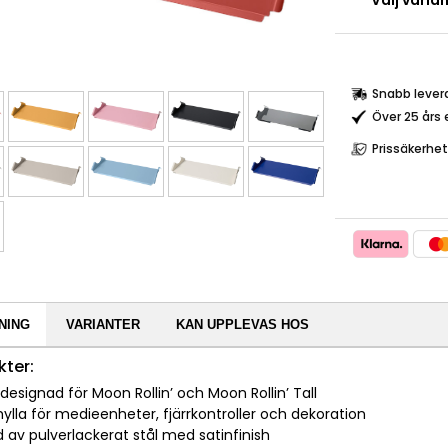
Välj varian
Snabb lever
Över 25 års 
Prissäkerhet
NING
VARIANTER
KAN UPPLEVAS HOS
ter:
t designad för Moon Rollin’ och Moon Rollin’ Tall
 hylla för medieenheter, fjärrkontroller och dekoration
ad av pulverlackerat stål med satinfinish