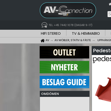
TEL. +45 7442 1078 (DAGAR 9-17)
HIFI STEREO
TV & HEMMABIO
AV
AV MÖBLER, STATIV & FÄSTE
UPPHÄNGN
Pedest
OMDÖMEN