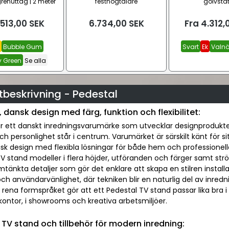
renuttag | 2 meter
festhögtalare
golvstat
513,00
SEK
6.734,00
SEK
Fra
4.312,
Bubble Gum
Svart
Ek
Valnö
 Green
Se alla
tbeskrivning - Pedestal
 dansk design med färg, funktion och flexibilitet:
är ett danskt inredningsvarumärke som utvecklar designprodukter
ch personlighet står i centrum. Varumärket är särskilt känt för 
sk design med flexibla lösningar för både hem och professionell
V stand modeller i flera höjder, utföranden och färger samt str
änkta detaljer som gör det enklare att skapa en stilren installat
ch användarvänlighet, där tekniken blir en naturlig del av inrednin
t rena formspråket gör att ett Pedestal TV stand passar lika bra
ontor, i showrooms och kreativa arbetsmiljöer.
 TV stand och tillbehör för modern inredning: