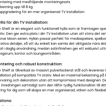
ontering med medföljande monteringssats
lastning upp till 8 kg
uppgradering för en mer organiserad TV installation
ylla för din TV installation:
Shelf är en elegant och funktionell hylla som är framtagen speci
ativ. Den ger extra plats i din TV installation utan att störa det 
ar Moon serien. Hyllan passar perfekt för mediaspelare, spelkons
rativa detaljer, så att du enkelt kan samla det viktigaste nära 
il i daglig användning, medan satinfinishen ger ett exklusivt ut
dagsrum, kontor och loungeområden.
ntering och robust konstruktion:
 Shelf är tillverkad av massivt pulverlackerat stål och leverer
allation på kompatibla TV stativ. Med en maximal belastning på 8 
förvaring och dekoration utan att kompromissa med designen. Den
i inredningen samtidigt som den tillför tydlig funktionalitet till di
ng för dig som vill skapa en mer organiserad, stilren och flexibel
ations: