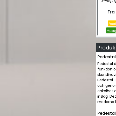
3-vägs g
Fra
Pearl
Mossy
Produk
Pedestal,
Pedestal 
funktion o
skandinavi
Pedestal T
och genomt
enkelhet o
inslag. De
moderna k
Pedestal