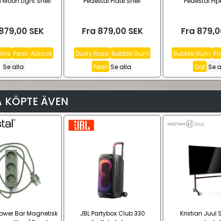
 Moon Light Shelf
Pedestal Plate Shelf
Pedestal Pip
879,00
SEK
Fra
879,00
SEK
Fra
879,0
rine
Pearl
Apricot
Dusty Rose
Bubble Gum
Bubble Gum
Po
Se alla
Pearl
Se alla
Oat
Se a
 KÖPTE ÄVEN
Power Bar Magnetisk
JBL Partybox Club 330
Kristian Juul 