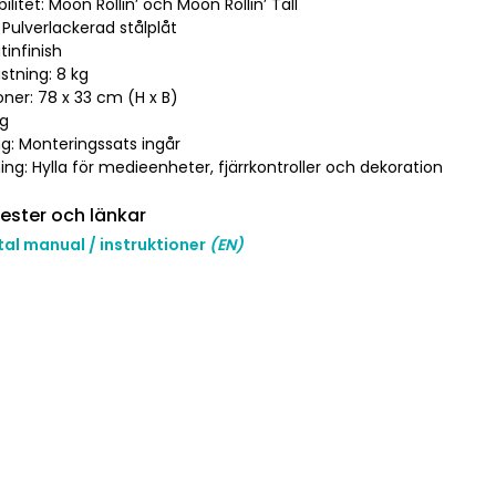
ilitet: Moon Rollin’ och Moon Rollin’ Tall
: Pulverlackerad stålplåt
atinfinish
stning: 8 kg
ner: 78 x 33 cm (H x B)
kg
ng: Monteringssats ingår
ng: Hylla för medieenheter, fjärrkontroller och dekoration
ester och länkar
al manual / instruktioner
(EN)