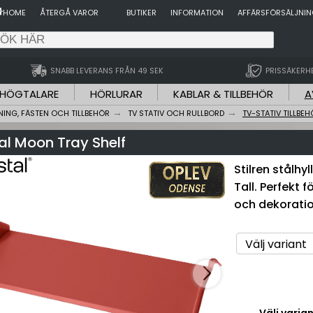
HOME
ÅTERGÅ VAROR
BUTIKER
INFORMATION
AFFÄRSFÖRSÄLJNI
SNABB LEVERANS FRÅN 49 SEK
PRISSÄKERH
HÖGTALARE
HÖRLURAR
KABLAR & TILLBEHÖR
A
ING, FÄSTEN OCH TILLBEHÖR
TV STATIV OCH RULLBORD
TV-STATIV TILLBE
al Moon Tray Shelf
Stilren stålhy
Tall. Perfekt 
och dekoratio