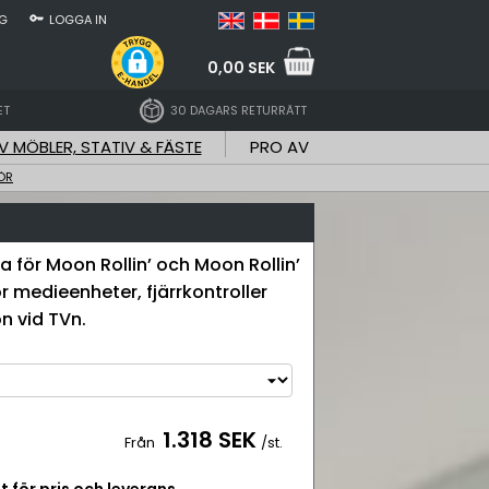
NG
LOGGA IN
0,00 SEK
ET
30 DAGARS RETURRÄTT
V MÖBLER, STATIV & FÄSTE
PRO AV
HÖR
lla för Moon Rollin’ och Moon Rollin’
för medieenheter, fjärrkontroller
n vid TVn.
1.318 SEK
Från
/st.