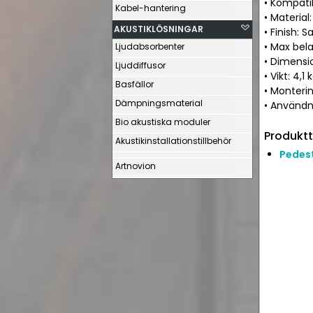
• Kompatib
Kabel-hantering
• Material
AKUSTIKLÖSNINGAR
• Finish: S
• Max bela
Ljudabsorbenter
• Dimensio
Ljuddiffusor
• Vikt: 4,1 
Basfällor
• Monteri
Dämpningsmaterial
• Användni
Bio akustiska moduler
Produktt
Akustikinstallationstillbehör
Pedest
Artnovion