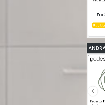
Pedestal
Fra
Ultra Ma
ANDRA
Pedestal 