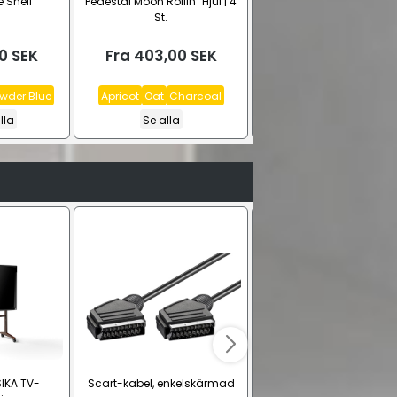
e Shelf
Pedestal Moon Rollin´ Hjul | 4
Pedestal Hjul med brom
St.
0
SEK
Fra
403,00
SEK
403,00
SEK
wder Blue
Apricot
Oat
Charcoal
Charcoal
lla
Se alla
SIKA TV-
Scart-kabel, enkelskärmad
Pedestal Moon Rollin´ T