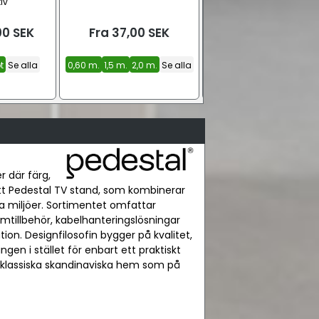
iv
stativ med hjul
00
SEK
Fra
37,00
SEK
Fra
3.661,00
SE
t
Se alla
0,60 m.
1,5 m.
2,0 m.
Se alla
Ultra Marine
Oat
Bubble Gum
Se alla
 där färg,
sitt Pedestal TV stand, som kombinerar
a miljöer. Sortimentet omfattar
ömtillbehör, kabelhanteringslösningar
ion. Designfilosofin bygger på kvalitet,
gen i stället för enbart ett praktiskt
 i klassiska skandinaviska hem som på