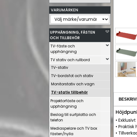
VARUMÄRKEN
UPPHÄNGNING, FÄSTEN
OCH TILLBEHÖR
TV-fäste och
upphängning
TV stativ och rullbord
TV-stativ
TV-bordsfot och stativ
Monitorstativ och vagn
TV-stativ tillbehör
BESKRIV
Projektorfäste och
upphängning
Höjdpunk
Beslag till surfplatta och
• Exklusiv
telefon
• Praktisk
Mediaspelare och TV box
• Tillverk
fästen/hylla