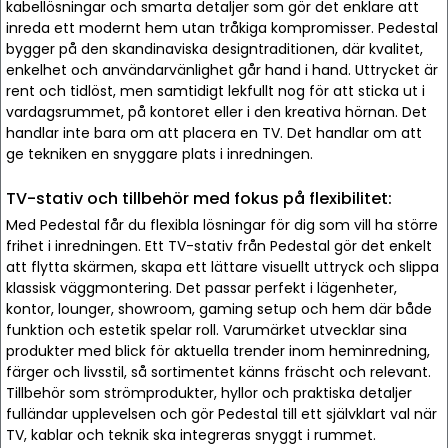
kabellösningar och smarta detaljer som gör det enklare att
inreda ett modernt hem utan tråkiga kompromisser. Pedestal
bygger på den skandinaviska designtraditionen, där kvalitet,
enkelhet och användarvänlighet går hand i hand. Uttrycket är
rent och tidlöst, men samtidigt lekfullt nog för att sticka ut i
vardagsrummet, på kontoret eller i den kreativa hörnan. Det
handlar inte bara om att placera en TV. Det handlar om att
ge tekniken en snyggare plats i inredningen.
TV-stativ och tillbehör med fokus på flexibilitet:
Med Pedestal får du flexibla lösningar för dig som vill ha större
frihet i inredningen. Ett TV-stativ från Pedestal gör det enkelt
att flytta skärmen, skapa ett lättare visuellt uttryck och slippa
klassisk väggmontering. Det passar perfekt i lägenheter,
kontor, lounger, showroom, gaming setup och hem där både
funktion och estetik spelar roll. Varumärket utvecklar sina
produkter med blick för aktuella trender inom heminredning,
färger och livsstil, så sortimentet känns fräscht och relevant.
Tillbehör som strömprodukter, hyllor och praktiska detaljer
fulländar upplevelsen och gör Pedestal till ett självklart val när
TV, kablar och teknik ska integreras snyggt i rummet.