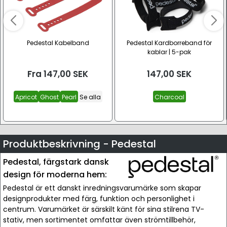
Pedestal Kabelband
Pedestal Kardborreband för
kablar | 5-pak
Fra
147,00
SEK
147,00
SEK
Apricot
Ghost
Pearl
Se alla
Charcoal
Produktbeskrivning - Pedestal
Pedestal, färgstark dansk
design för moderna hem:
Pedestal är ett danskt inredningsvarumärke som skapar
designprodukter med färg, funktion och personlighet i
centrum. Varumärket är särskilt känt för sina stilrena TV-
stativ, men sortimentet omfattar även strömtillbehör,