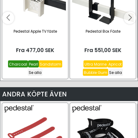
Pedestal Apple TV fäste
Pedestal Box Fäste
Fra
477,00
SEK
Fra
551,00
SEK
Charcoal
Pearl
Sandstorm
Ultra Marine
Apricot
Se alla
Bubble Gum
Se alla
ANDRA KÖPTE ÄVEN