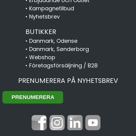
•
Erbjudande och Outlet
•
Kampagnetilbud
•
Nyhetsbrev
BUTIKKER
•
Danmark, Odense
•
Danmark, Sønderborg
•
Webshop
•
Företagsförsäljning / B2B
PRENUMERERA PÅ NYHETSBREV