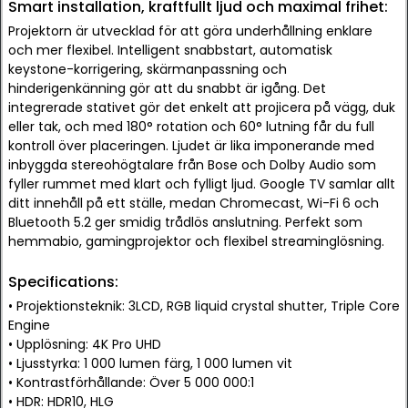
Smart installation, kraftfullt ljud och maximal frihet:
Projektorn är utvecklad för att göra underhållning enklare
och mer flexibel. Intelligent snabbstart, automatisk
keystone-korrigering, skärmanpassning och
hinderigenkänning gör att du snabbt är igång. Det
integrerade stativet gör det enkelt att projicera på vägg, duk
eller tak, och med 180° rotation och 60° lutning får du full
kontroll över placeringen. Ljudet är lika imponerande med
inbyggda stereohögtalare från Bose och Dolby Audio som
fyller rummet med klart och fylligt ljud. Google TV samlar allt
ditt innehåll på ett ställe, medan Chromecast, Wi-Fi 6 och
Bluetooth 5.2 ger smidig trådlös anslutning. Perfekt som
hemmabio, gamingprojektor och flexibel streaminglösning.
Specifications:
• Projektionsteknik: 3LCD, RGB liquid crystal shutter, Triple Core
Engine
• Upplösning: 4K Pro UHD
• Ljusstyrka: 1 000 lumen färg, 1 000 lumen vit
• Kontrastförhållande: Över 5 000 000:1
• HDR: HDR10, HLG