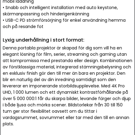
mobil laddning
• Snabb och intelligent installation med auto keystone,
skärmanpassning och hinderigenkänning
• USB-C PD strömförsörjning för enkel användning hemma
och på resande fot
Lyxig underhållning i stort format:
Denna portabla projektor är skapad för dig som vill ha en
elegant lösning för film, serier, streaming och gaming utan
att kompromissa med prestanda eller design. Kombinationen
av förstklassiga material, integrerad stämningsbelysning och
en exklusiv finish gör den till mer än bara en projektor. Den
blir en naturlig del av din inredning samtidigt som den
levererar en imponerande storbildsupplevelse. Med 4K Pro
UHD, 1 000 lumen och ett dynamiskt kontrastförhållande på
över 5 000 000:1 får du skarpa bilder, levande färger och djup
i både ljusa och mörka scener. Bildstorlekar från 30 till 150
tum ger stor flexibilitet oavsett om du tittar i
vardagsrummet, sovrummet eller tar med den till en annan
plats.