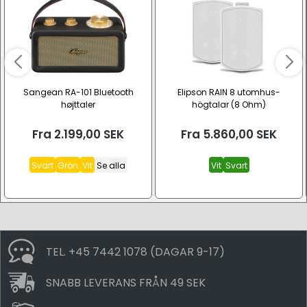
Sangean RA-101 Bluetooth
Elipson RAIN 8 utomhus-
højttaler
högtalar (8 Ohm)
Fra
2.199,00
SEK
Fra
5.860,00
SEK
Svart
Grön
Vit
Se alla
Vit
Svart
TEL. +45 7442 1078 (DAGAR 9-17)
SNABB LEVERANS FRÅN 49 SEK