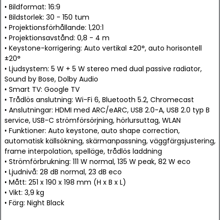
• Bildformat: 16:9
• Bildstorlek: 30 - 150 tum
• Projektionsförhållande: 1,20:1
• Projektionsavstånd: 0,8 - 4 m
• Keystone-korrigering: Auto vertikal ±20°, auto horisontell
±20°
• Ljudsystem: 5 W + 5 W stereo med dual passive radiator,
Sound by Bose, Dolby Audio
• Smart TV: Google TV
• Trådlös anslutning: Wi-Fi 6, Bluetooth 5.2, Chromecast
• Anslutningar: HDMI med ARC/eARC, USB 2.0-A, USB 2.0 typ B
service, USB-C strömförsörjning, hörlursuttag, WLAN
• Funktioner: Auto keystone, auto shape correction,
automatisk källsökning, skärmanpassning, väggfärgsjustering,
frame interpolation, spelläge, trådlös laddning
• Strömförbrukning: 111 W normal, 135 W peak, 82 W eco
• Ljudnivå: 28 dB normal, 23 dB eco
• Mått: 251 x 190 x 198 mm (H x B x L)
• Vikt: 3,9 kg
• Färg: Night Black