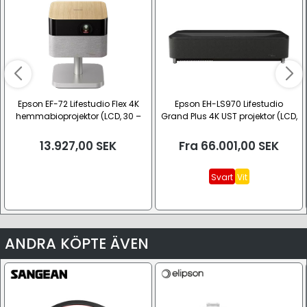
Epson EF-72 Lifestudio Flex 4K
Epson EH-LS970 Lifestudio
hemmabioprojektor (LCD, 30 –
Grand Plus 4K UST projektor (LCD,
150")
Laser, UST)
13.927,00
SEK
Fra
66.001,00
SEK
Svart
Vit
ANDRA KÖPTE ÄVEN