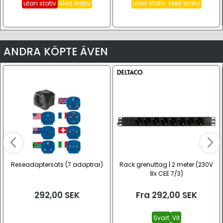
utan stativ
Med stativ
utan stativ
Med stativ
ANDRA KÖPTE ÄVEN
Reseadaptersats (7 adaptrar)
Rack grenuttag | 2 meter (230V
8x CEE 7/3)
292,00
SEK
Fra
292,00
SEK
Svart
Vit