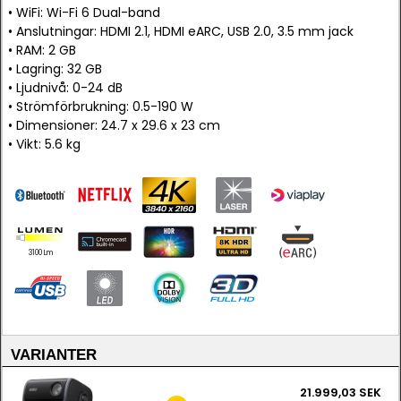
• WiFi: Wi-Fi 6 Dual-band
• Anslutningar: HDMI 2.1, HDMI eARC, USB 2.0, 3.5 mm jack
• RAM: 2 GB
• Lagring: 32 GB
• Ljudnivå: 0-24 dB
• Strömförbrukning: 0.5-190 W
• Dimensioner: 24.7 x 29.6 x 23 cm
• Vikt: 5.6 kg
3100 Lm
VARIANTER
21.999,03 SEK