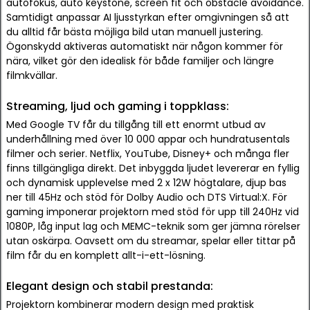
autofokus, auto keystone, screen fit och obstacle avoidance.
Samtidigt anpassar AI ljusstyrkan efter omgivningen så att
du alltid får bästa möjliga bild utan manuell justering.
Ögonskydd aktiveras automatiskt när någon kommer för
nära, vilket gör den idealisk för både familjer och längre
filmkvällar.
Streaming, ljud och gaming i toppklass:
Med Google TV får du tillgång till ett enormt utbud av
underhållning med över 10 000 appar och hundratusentals
filmer och serier. Netflix, YouTube, Disney+ och många fler
finns tillgängliga direkt. Det inbyggda ljudet levererar en fyllig
och dynamisk upplevelse med 2 x 12W högtalare, djup bas
ner till 45Hz och stöd för Dolby Audio och DTS Virtual:X. För
gaming imponerar projektorn med stöd för upp till 240Hz vid
1080P, låg input lag och MEMC-teknik som ger jämna rörelser
utan oskärpa. Oavsett om du streamar, spelar eller tittar på
film får du en komplett allt-i-ett-lösning.
Elegant design och stabil prestanda:
Projektorn kombinerar modern design med praktisk