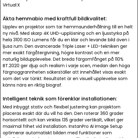
Virtual:X
Äkta hemmabio med kraftfull bildkvalitet:
Upplev en projektor som tar hemmaunderhållning till en helt
ny nivå. Med skarp 4K UHD-upplösning och en ljusstyrka på
hela 3100 ISO Lumens får du en klar och levande bild även i
ljusa rum. Den avancerade Triple Laser + LED-tekniken ger
mer exakt färgåtergivning, högre kontrast och en mer
naturlig bildupplevelse. Det breda färgomfånget på 110%
BT.2020 ger djup och realism i varje scen, medan den höga
färgnoggrannheten säkerställer att innehållet visas exakt
som det var tänkt. Resultatet är en visuell upplevelse som
känns nära en riktig biograf.
Intelligent teknik som förenklar installationen:
Med inbyggt stativ och flexibel justering kan projektorn
placeras exakt där du vill ha den. Den roterar 360 grader
horisontellt och kan vinklas 135 grader vertikalt, vilket ger
maximal frihet vid installation. InstanPro AI Image Setup
optimerar automatiskt bilden med funktioner som