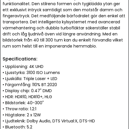
funktionalitet. Den stilrena formen och tygklädda ytan ger
ett exklusivt intryck samtidigt som den motstår damm och
fingeravtryck. Det medföljande bärfodralet gör den enkel att
transportera. Det intelligenta kylsystemet med avancerad
värmehantering och dubbla turbofläktar säkerställer stabil
drift och låg ljudnivå även vid längre användning. Med en
bildstorlek från 40 till 300 tum kan du enkelt förvandla vilket
rum som helst till en imponerande hemmabio.
Specifications:
• Upplösning: 4K UHD
• Ljusstyrka: 3100 ISO Lumens
• Ljuskälla: Triple Laser + LED
• Färgomfång: 110% BT.2020
• Display chip: 0.47" DMD
• HDR: HDR10, HDR10+, HLG
• Bildstorlek: 40-300"
• Throw ratio: 1.2:1
• Högtalare: 2 x 12W
• Ljudteknik: Dolby Audio, DTS Virtual:X, DTS-HD
• Bluetooth: 5.2