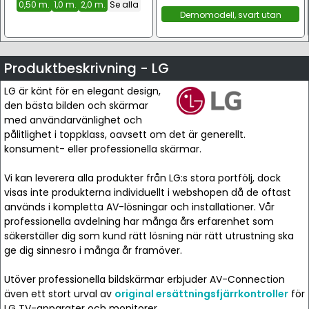
0,50 m.
1,0 m.
2,0 m.
Se alla
Demomodell, svart utan
förpackning
Produktbeskrivning - LG
LG är känt för en elegant design,
den bästa bilden och skärmar
med användarvänlighet och
pålitlighet i toppklass, oavsett om det är generellt.
konsument- eller professionella skärmar.
Vi kan leverera alla produkter från LG:s stora portfölj, dock
visas inte produkterna individuellt i webshopen då de oftast
används i kompletta AV-lösningar och installationer. Vår
professionella avdelning har många års erfarenhet som
säkerställer dig som kund rätt lösning när rätt utrustning ska
ge dig sinnesro i många år framöver.
Utöver professionella bildskärmar erbjuder AV-Connection
även ett stort urval av
original ersättningsfjärrkontroller
för
LG TV-apparater och monitorer.