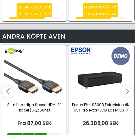
OLED48G66LS | 48"
OLED42C64LA | 42"
OLED55G66LS | 55"
OLED48C64LA | 48"
OLED65G66LS | 65"
Se alla
OLED55C64LA | 55"
Se alla
ANDRA KÖPTE ÄVEN
Slim Ultra High Speed HDMI 2.1
Epson EH-LS800B EpiqVision 4K
kabel (8K@60hz)
UST projektor (LCD, Laser, UST)
Fra
87,00
SEK
26.385,00
SEK