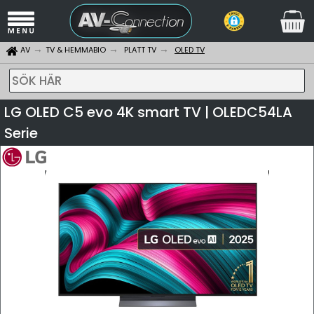
AV
TV & HEMMABIO
PLATT TV
OLED TV
SÖK HÄR
LG OLED C5 evo 4K smart TV | OLEDC54LA
Serie