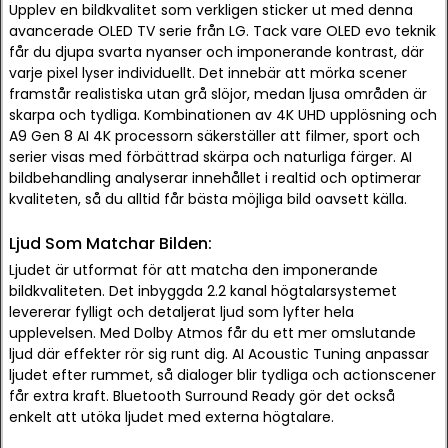
Upplev en bildkvalitet som verkligen sticker ut med denna
avancerade OLED TV serie från LG. Tack vare OLED evo teknik
får du djupa svarta nyanser och imponerande kontrast, där
varje pixel lyser individuellt. Det innebär att mörka scener
framstår realistiska utan grå slöjor, medan ljusa områden är
skarpa och tydliga. Kombinationen av 4K UHD upplösning och
A9 Gen 8 AI 4K processorn säkerställer att filmer, sport och
serier visas med förbättrad skärpa och naturliga färger. AI
bildbehandling analyserar innehållet i realtid och optimerar
kvaliteten, så du alltid får bästa möjliga bild oavsett källa.
Ljud Som Matchar Bilden:
Ljudet är utformat för att matcha den imponerande
bildkvaliteten. Det inbyggda 2.2 kanal högtalarsystemet
levererar fylligt och detaljerat ljud som lyfter hela
upplevelsen. Med Dolby Atmos får du ett mer omslutande
ljud där effekter rör sig runt dig. AI Acoustic Tuning anpassar
ljudet efter rummet, så dialoger blir tydliga och actionscener
får extra kraft. Bluetooth Surround Ready gör det också
enkelt att utöka ljudet med externa högtalare.