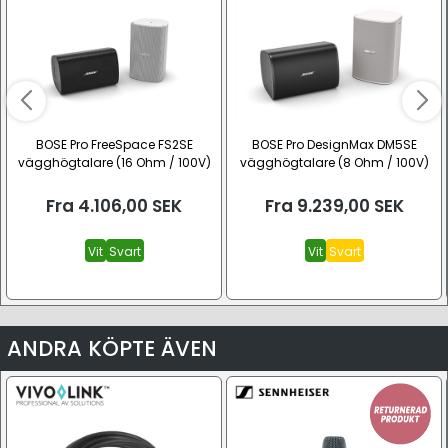
BOSE Pro FreeSpace FS2SE
BOSE Pro DesignMax DM5SE
vägghögtalare (16 Ohm / 100V)
vägghögtalare (8 Ohm / 100V)
Fra
4.106,00
SEK
Fra
9.239,00
SEK
Vit
Svart
Vit
Svart
ANDRA KÖPTE ÄVEN