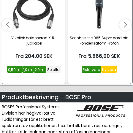
Vivolink balanserad XLR-
Sennheiser e 965 Super cardioid
ljudkabel
kondensatormikrofon
Fra
204,00
SEK
Fra
5.866,00
SEK
0,50 m.
1,0 m.
2,0 m.
Se alla
Returvara
Ny vara
Produktbeskrivning - BOSE Pro
BOSE® Professional Systems
Division har högkvalitativa
ljudlösningar för ett brett
spektrum av applikationer, t.ex. hotell, barer, restauranger,
butiker, fritidsanläggningar, stora affärsanläggningar,