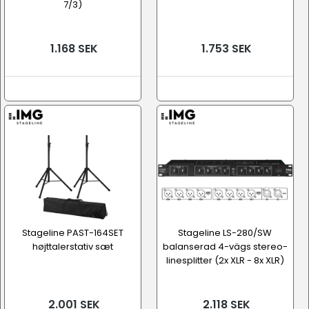
7/3)
1.168 SEK
1.753 SEK
Stageline PAST-164SET
Stageline LS-280/SW
højttalerstativ sæt
balanserad 4-vägs stereo-
linesplitter (2x XLR - 8x XLR)
2.001 SEK
2.118 SEK