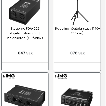
Stageline FGA-202
Stageline högtalarstativ (140-
skiljetransformator |
200 cm)
balanserad (XLR/Jack)
847 SEK
876 SEK