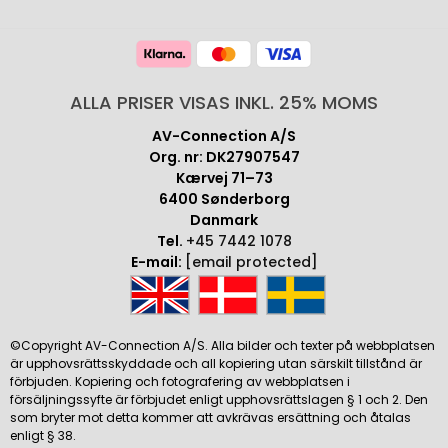
ALLA PRISER VISAS INKL. 25% MOMS
AV-Connection A/S
Org. nr: DK27907547
Kærvej 71–73
6400 Sønderborg
Danmark
Tel.
+45 7442 1078
E-mail:
[email protected]
©Copyright AV-Connection A/S. Alla bilder och texter på webbplatsen
är upphovsrättsskyddade och all kopiering utan särskilt tillstånd är
förbjuden. Kopiering och fotografering av webbplatsen i
försäljningssyfte är förbjudet enligt upphovsrättslagen § 1 och 2. Den
som bryter mot detta kommer att avkrävas ersättning och åtalas
enligt § 38.