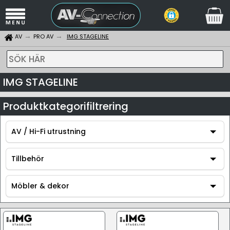
AV
PRO AV
IMG STAGELINE
SÖK HÄR
IMG STAGELINE
Produktkategorifiltrering
AV / Hi-Fi utrustning
AV / Hi-Fi utrustning
Tillbehör
Tillbehör
Möbler & dekor
Möbler & dekor