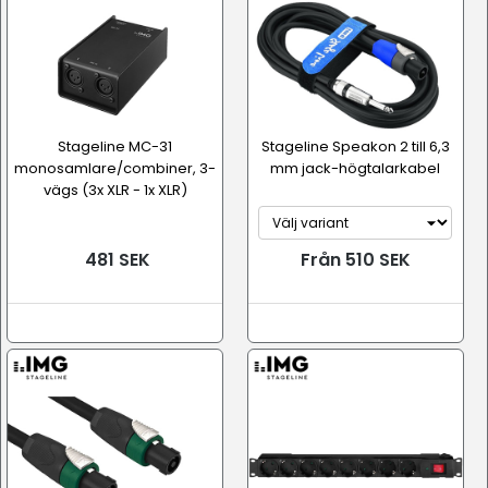
Stageline MC-31
Stageline Speakon 2 till 6,3
monosamlare/combiner, 3-
mm jack-högtalarkabel
vägs (3x XLR - 1x XLR)
481 SEK
Från 510 SEK