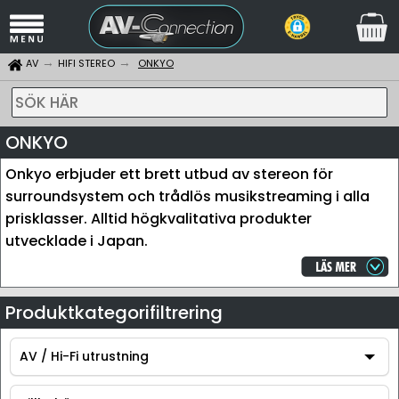
AV
HIFI STEREO
ONKYO
SÖK HÄR
ONKYO
Onkyo erbjuder ett brett utbud av stereon för
surroundsystem och trådlös musikstreaming i alla
prisklasser. Alltid högkvalitativa produkter
utvecklade i Japan.
Produktkategorifiltrering
AV / Hi-Fi utrustning