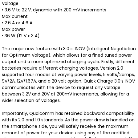
Voltage
• 3.6 V to 22 V, dynamic with 200 mV increments
Max current
• 2.6 A or 4.6 A
Max power
• 36 W (12 V x 3 A)
The major new feature with 3.0 is INOV (Intelligent Negotiation
for Optimum Voltage), which allows for a fined tuned power
output and a more optimized charging cycle. Firstly, different
batteries require different charging voltages. Version 2.0
supported four modes at varying power levels, 5 volts/2amps,
9V/2A, 12V/1.67A, and a 20 volt option. Quick Charge 3.0’s INOV
communicates with the device to request any voltage
between 3.2V and 20V at 200mV increments, allowing for a
wider selection of voltages.
Importantly, Qualcomm has retained backward compatibility
with its 2.0 and 1.0 standards. As the power draw is handled on
the smartphone side, you will safely receive the maximum
amount of power for your device using any of the certified