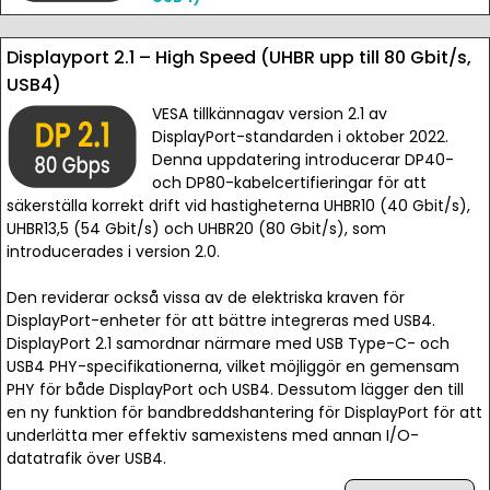
Displayport 2.1 – High Speed (UHBR upp till 80 Gbit/s,
USB4)
VESA tillkännagav version 2.1 av
DisplayPort-standarden i oktober 2022.
Denna uppdatering introducerar DP40-
och DP80-kabelcertifieringar för att
säkerställa korrekt drift vid hastigheterna UHBR10 (40 Gbit/s),
UHBR13,5 (54 Gbit/s) och UHBR20 (80 Gbit/s), som
introducerades i version 2.0.
Den reviderar också vissa av de elektriska kraven för
DisplayPort-enheter för att bättre integreras med USB4.
DisplayPort 2.1 samordnar närmare med USB Type-C- och
USB4 PHY-specifikationerna, vilket möjliggör en gemensam
PHY för både DisplayPort och USB4. Dessutom lägger den till
en ny funktion för bandbreddshantering för DisplayPort för att
underlätta mer effektiv samexistens med annan I/O-
datatrafik över USB4.