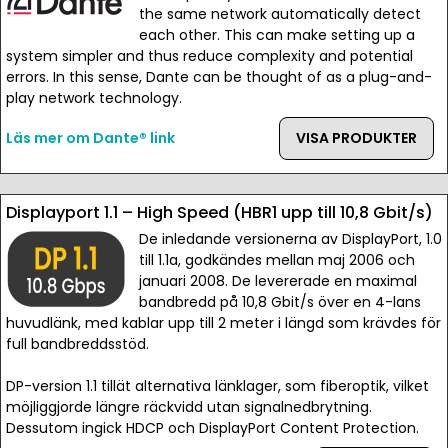
the same network automatically detect
each other. This can make setting up a
system simpler and thus reduce complexity and potential
errors. In this sense, Dante can be thought of as a plug-and-
play network technology.
Läs mer om Dante® link
VISA PRODUKTER
Displayport 1.1 – High Speed (HBR1 upp till 10,8 Gbit/s)
De inledande versionerna av DisplayPort, 1.0
till 1.1a, godkändes mellan maj 2006 och
januari 2008. De levererade en maximal
bandbredd på 10,8 Gbit/s över en 4-lans
huvudlänk, med kablar upp till 2 meter i längd som krävdes för
full bandbreddsstöd.
DP-version 1.1 tillät alternativa länklager, som fiberoptik, vilket
möjliggjorde längre räckvidd utan signalnedbrytning.
Dessutom ingick HDCP och DisplayPort Content Protection.