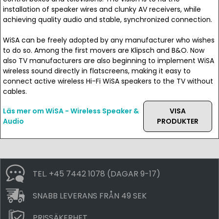
installation of speaker wires and clunky AV receivers, while
achieving quality audio and stable, synchronized connection.
WiSA can be freely adopted by any manufacturer who wishes
to do so. Among the first movers are Klipsch and B&O. Now
also TV manufacturers are also beginning to implement WiSA
wireless sound directly in flatscreens, making it easy to
connect active wireless Hi-Fi WiSA speakers to the TV without
cables.
Läs mer om WiSA - Wireless Speaker &
VISA
Audio
PRODUKTER
TEL. +45 7442 1078 (DAGAR 9-17)
SNABB LEVERANS FRÅN 49 SEK
PRISSÄKERHET