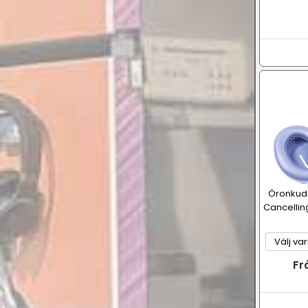
Öronkudd
Cancelli
Fr