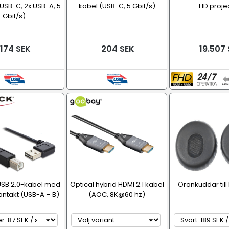
 USB-C, 2x USB-A, 5
kabel (USB-C, 5 Gbit/s)
HD proje
Gbit/s)
174 SEK
204 SEK
19.507 
SB 2.0-kabel med
Optical hybrid HDMI 2.1 kabel
Öronkuddar til
ontakt (USB-A – B)
(AOC, 8K@60 hz)