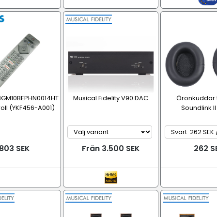
98GM10BEPHN0014HT
Musical Fidelity V90 DAC
Öronkuddar t
roll (YKF456-A001)
Soundlink II
803 SEK
Från 3.500 SEK
262 S