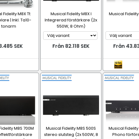
l Fidelity M8X Tt
Musical Fidelity M8X I
Musical Fideli
lare | Inkl. Ta10-
Integrerad förstärkare (2x
tonarm
550W, 8 Ohm)
.485 SEK
Från 82.118 SEK
Från 43.8
Fidelity M8S 700M
Musical Fidelity M8S 500S
Musical Fidelity
fektförstärkare
stereo slutsteg (2x 500W, 8
Phono förför