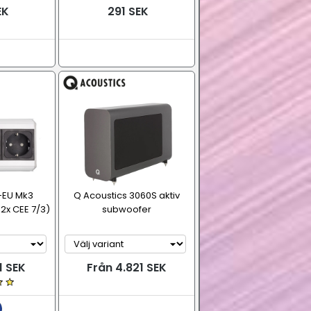
EK
291 SEK
-EU Mk3
Q Acoustics 3060S aktiv
2x CEE 7/3)
subwoofer
1 SEK
Från 4.821 SEK