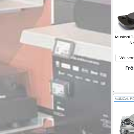
Musical F
S 
Frå