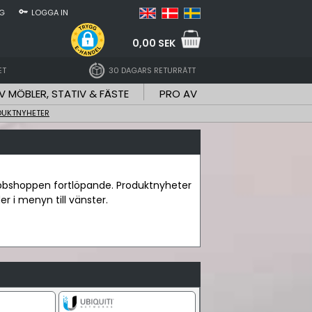
NG
LOGGA IN
0,00 SEK
ET
30 DAGARS RETURRÄTT
V MÖBLER, STATIV & FÄSTE
PRO AV
DUKTNYHETER
webbshoppen fortlöpande. Produktnyheter
r i menyn till vänster.