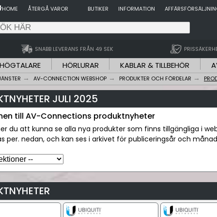
HOME
ÅTERGÅ VAROR
BUTIKER
INFORMATION
AFFÄRSFÖRSÄLJNI
SNABB LEVERANS FRÅN 49 SEK
PRISSÄKERH
HÖGTALARE
HÖRLURAR
KABLAR & TILLBEHÖR
A
JÄNSTER
AV-CONNECTION WEBSHOP
PRODUKTER OCH FÖRDELAR
PRO
TNYHETER JULI 2025
n till AV-Connections produktnyheter
r du att kunna se alla nya produkter som finns tillgängliga i 
ras per. nedan, och kan ses i arkivet för publiceringsår och månade
KTNYHETER