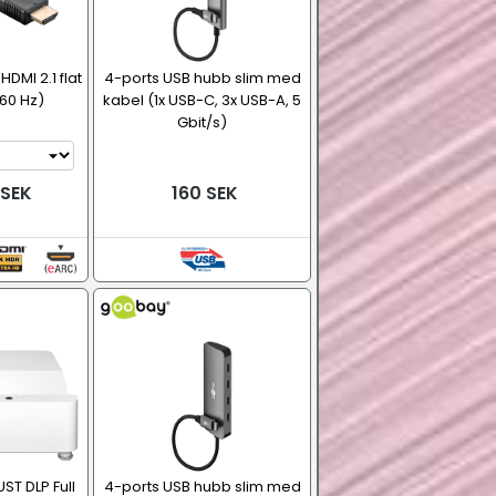
DMI 2.1 flat
4-ports USB hubb slim med
60 Hz)
kabel (1x USB-C, 3x USB-A, 5
Gbit/s)
 SEK
160 SEK
T DLP Full
4-ports USB hubb slim med