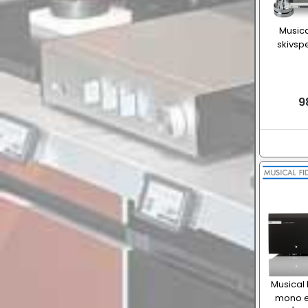
Musica
skivspe
98
Musical 
mono ef