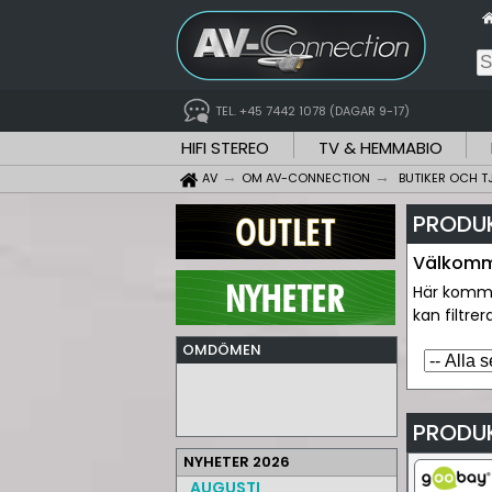
TEL. +45 7442 1078 (DAGAR 9-17)
HIFI STEREO
TV & HEMMABIO
AV
OM AV-CONNECTION
BUTIKER OCH T
PRODUK
Välkomme
Här komme
kan filtre
OMDÖMEN
PRODU
NYHETER 2026
AUGUSTI