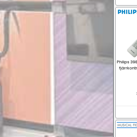
Philips 3
fjärrkont