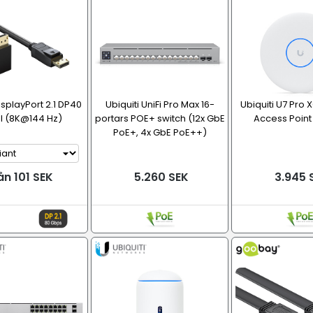
isplayPort 2.1 DP40
Ubiquiti UniFi Pro Max 16-
Ubiquiti U7 Pro
l (8K@144 Hz)
portars POE+ switch (12x GbE
Access Point 
PoE+, 4x GbE PoE++)
ån 101 SEK
5.260 SEK
3.945 