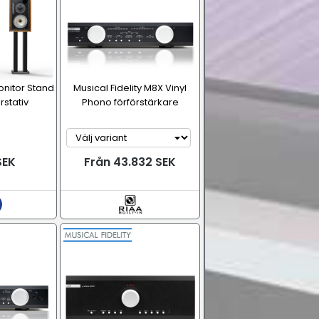
Monitor Stand
Musical Fidelity M8X Vinyl
rstativ
Phono förförstärkare
SEK
Från 43.832 SEK