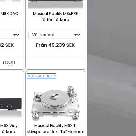
ty M8X DAC
Musical Fidelity M8sPRE
förförstärkare
32 SEK
Från 49.239 SEK
 M6X Vinyl
Musical Fidelity M6X Tt
stärkare
skivspelare | Inkl. Ta9-tonarm