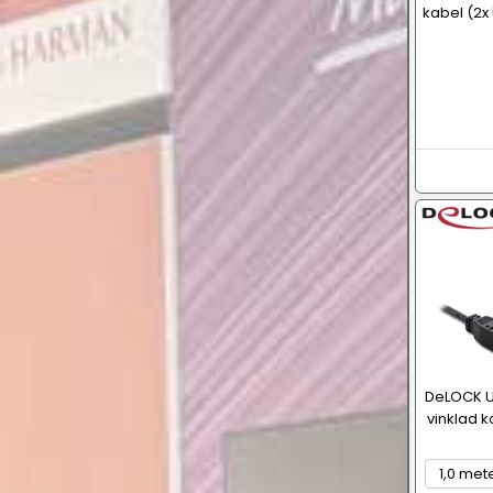
kabel (2x
DeLOCK U
vinklad k