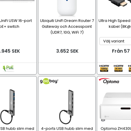
 UniFi USW 16-port
Ubiquiti UniFi Dream Router 7
Ultra High Speed H
oE+ switch
Gateway och Accesspoint
kabel (8K@
(UDR7, 10G, WiFi 7)
.945 SEK
3.652 SEK
Från 57
USB hubb slim med
4-ports USB hubb slim med
Optoma ZH430US