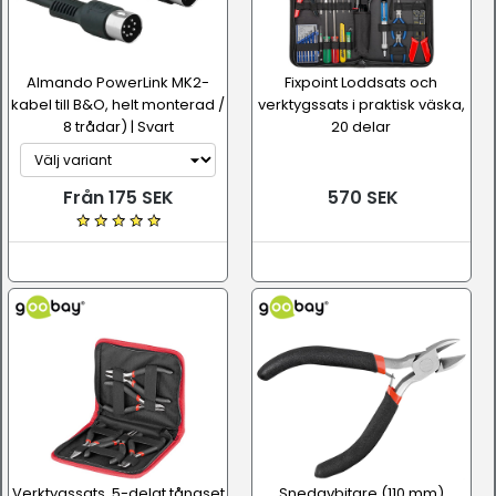
Almando PowerLink MK2-
Fixpoint Loddsats och
kabel till B&O, helt monterad /
verktygssats i praktisk väska,
8 trådar) | Svart
20 delar
Från 175 SEK
570 SEK
Verktygssats, 5-delat tångset
Snedavbitare (110 mm)