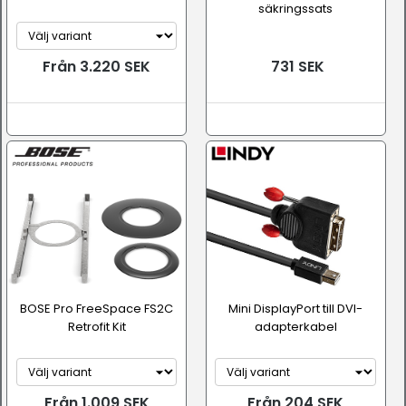
säkringssats
Från 3.220 SEK
731 SEK
BOSE Pro FreeSpace FS2C
Mini DisplayPort till DVI-
Retrofit Kit
adapterkabel
Från 1.009 SEK
Från 204 SEK