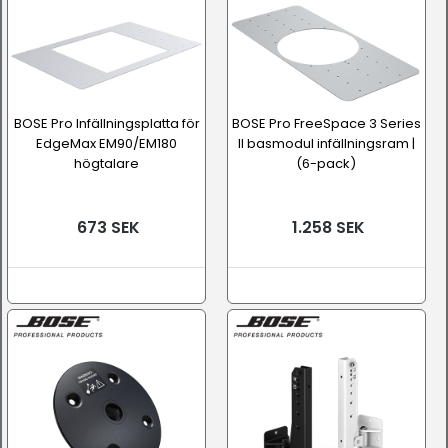
BOSE Pro Infällningsplatta för
BOSE Pro FreeSpace 3 Series
EdgeMax EM90/EM180
II basmodul infällningsram |
högtalare
(6-pack)
673 SEK
1.258 SEK