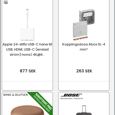
Apple 24-stifts USB-C hane till
Kopplingsdosa Abox SL-4
USB, HDMI, USB-C (endast
mm²
ström) hona | 4K@6...
877 SEK
263 SEK