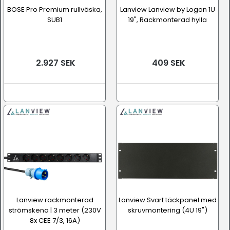
BOSE Pro Premium rullväska,
Lanview Lanview by Logon 1U
SUB1
19", Rackmonterad hylla
2.927 SEK
409 SEK
Lanview rackmonterad
Lanview Svart täckpanel med
strömskena | 3 meter (230V
skruvmontering (4U 19")
8x CEE 7/3, 16A)